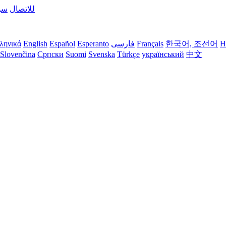
للاتصال
سؤ
H
한국어, 조선어
Français
فارسی
Esperanto
Español
English
ληνικά
Slovenčina
Српски
Suomi
Svenska
Türkçe
український
中文