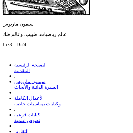
سيمون ماريوس
عالم رياضيات، طبيب، وعالم فلك
1573 – 1624
الصفحة الرئيسية
المقدمة
سيمون ماريوس
السيرة الذاتية والأبحاث
الأعمال الكاملة
وكتابات بمناسبات خاصة
كتابات فرعية
نصوص علمية
التقارير