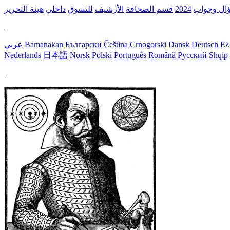
ال وجواب
2024
قسم الصحافة
الأرشيف
للتسوق
داخلي
هيئة التحرير
Ελ
Deutsch
Dansk
Crnogorski
Čeština
Български
Bamanakan
عربي
Nederlands
日本語
Norsk
Polski
Português
Română
Русский
Shqip