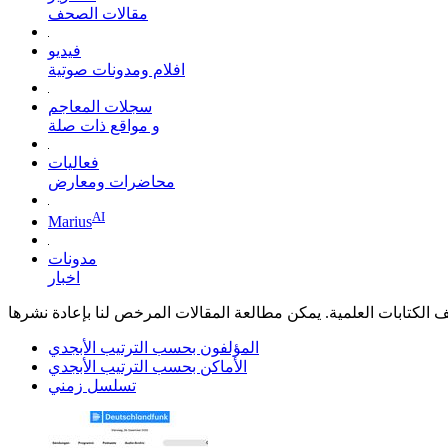
مقالات الصحف
فيديو
افلام ومدونات صوتية
سجلات المعاجم
و مواقع ذات صلة
فعاليات
محاضرات ومعارض
AI
Marius
مدونات
اخبار
يف الكتابات العلمية. يمكن مطالعة المقالات المرخص لنا بإعادة نشرها
المؤلفون بحسب الترتيب الأبجدي
الأماكن بحسب الترتيب الأبجدي
تسلسل زمني