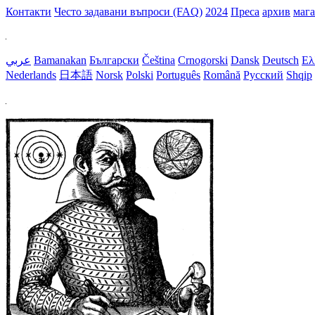
Контакти
Често задавани въпроси (FAQ)
2024
Преса
архив
маг
عربي
Bamanakan
Български
Čeština
Crnogorski
Dansk
Deutsch
Ελ
Nederlands
日本語
Norsk
Polski
Português
Română
Русский
Shqip