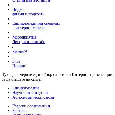
Статии във вестници
Видео
филми и подкасти
Енциклопедични сведения
и интернет сайтове
Мероприятия
Лекции и изложби
AI
Marius
Блог
Новини
Тук ще намерите един обзор на всички Интернет-презентации, 
за да отидете на сайта.
Енциклопедии
Научни институции
Астрономически съюзи
Градски организации
Блогове