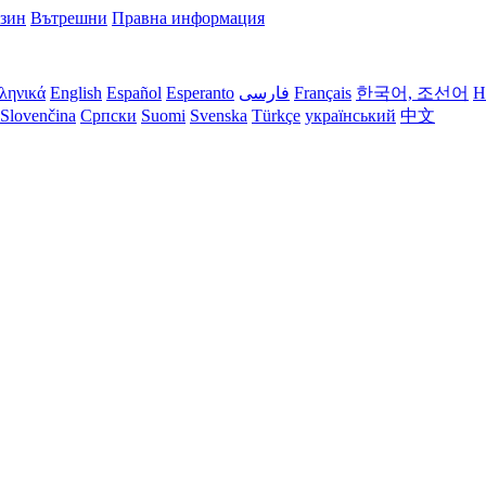
азин
Вътрешни
Правна информация
ληνικά
English
Español
Esperanto
فارسی
Français
한국어, 조선어
H
Slovenčina
Српски
Suomi
Svenska
Türkçe
український
中文