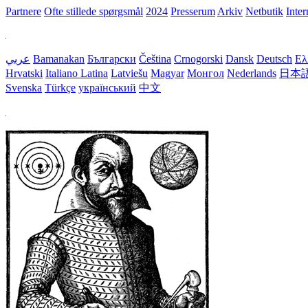
Partnere
Ofte stillede spørgsmål
2024
Presserum
Arkiv
Netbutik
Inter
عربي
Bamanakan
Български
Čeština
Crnogorski
Dansk
Deutsch
Ελ
Hrvatski
Italiano
Latina
Latviešu
Magyar
Монгол
Nederlands
日本
Svenska
Türkçe
український
中文