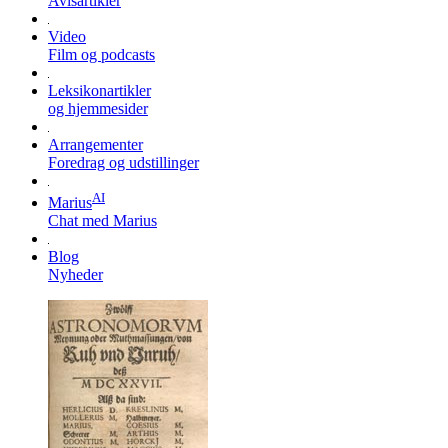
Avisartikler
Video
Film og podcasts
Leksikonartikler
og hjemmesider
Arrangementer
Foredrag og udstillinger
AI
Marius
Chat med Marius
Blog
Nyheder