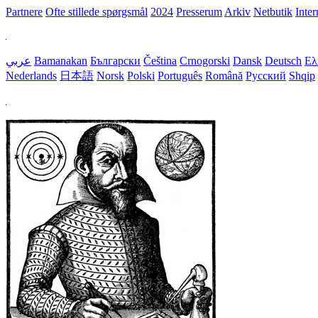
Partnere
Ofte stillede spørgsmål
2024
Presserum
Arkiv
Netbutik
Inter
عربي
Bamanakan
Български
Čeština
Crnogorski
Dansk
Deutsch
Ελ
Nederlands
日本語
Norsk
Polski
Português
Română
Русский
Shqip