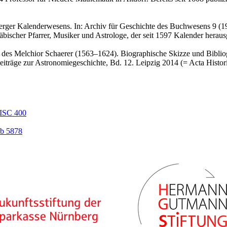
erger Kalenderwesens. In: Archiv für Geschichte des Buchwesens 9 (1
ischer Pfarrer, Musiker und Astrologe, der seit 1597 Kalender heraus
 des Melchior Schaerer (1563–1624). Biographische Skizze und Bibliog
iträge zur Astronomiegeschichte, Bd. 12. Leipzig 2014 (= Acta Histori
ISC 400
b 5878