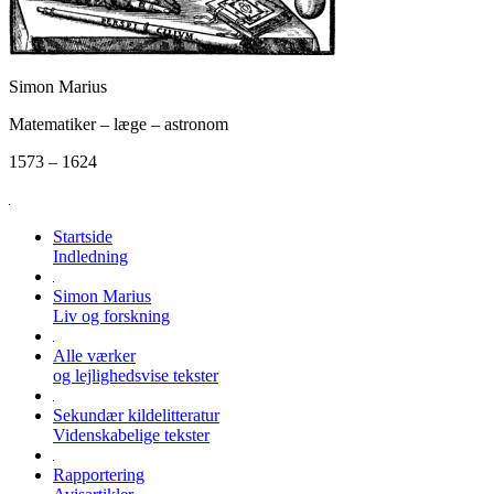
Simon Marius
Matematiker – læge – astronom
1573 – 1624
Startside
Indledning
Simon Marius
Liv og forskning
Alle værker
og lejlighedsvise tekster
Sekundær kildelitteratur
Videnskabelige tekster
Rapportering