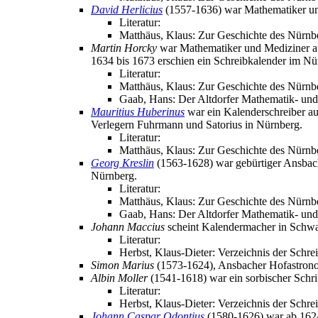
David Herlicius
(1557-1636) war Mathematiker und
Literatur:
Matthäus, Klaus: Zur Geschichte des Nürnb
Martin Horcky
war Mathematiker und Mediziner au
1634 bis 1673 erschien ein Schreibkalender im N
Literatur:
Matthäus, Klaus: Zur Geschichte des Nürnbe
Gaab, Hans: Der Altdorfer Mathematik- und
Mauritius Huberinus
war ein Kalenderschreiber aus
Verlegern Fuhrmann und Satorius in Nürnberg.
Literatur:
Matthäus, Klaus: Zur Geschichte des Nürnb
Georg Kreslin
(1563-1628) war gebürtiger Ansbach
Nürnberg.
Literatur:
Matthäus, Klaus: Zur Geschichte des Nürnbe
Gaab, Hans: Der Altdorfer Mathematik- und
Johann Maccius
scheint Kalendermacher in Schwa
Literatur:
Herbst, Klaus-Dieter: Verzeichnis der Schre
Simon Marius
(1573-1624), Ansbacher Hofastron
Albin Moller
(1541-1618) war ein sorbischer Schrif
Literatur:
Herbst, Klaus-Dieter: Verzeichnis der Schre
Johann Caspar Odontius
(1580-1626) war ab 1624 P