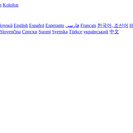
n
Kolofon
ληνικά
English
Español
Esperanto
فارسی
Français
한국어, 조선어
H
Slovenčina
Српски
Suomi
Svenska
Türkçe
український
中文