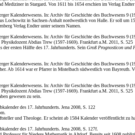
 Mediziner in Stargard. Von 1611 bis 1654 erschien im Verlag Endter
erger Kalenderwesens. In: Archiv für Geschichte des Buchwesens 9 (1
s Lochowitz in Sachsen-Anhalt nordwestlich von Halle. Er soll um 1
ürnberg Verlag Endter unter seinem Namen.
rger Kalenderwesens. In: Archiv für Geschichte des Buchwesens 9 (19
 Physikdozent Abdias Trew (1597-1669). Frankfurt a.M. 2011, S. 525
 der ersten Hälfte des 17. Jahrhunderts. Sein
Groß Prognosticon und P
erger Kalenderwesens. In: Archiv für Geschichte des Buchwesens 9 (1
er. Ab 1614 war er Pfarrer in Mistelbach südwestlich von Bayreuth. 
rger Kalenderwesens. In: Archiv für Geschichte des Buchwesens 9 (19
 Physikdozent Abdias Trew (1597-1669). Frankfurt a.M. 2011, S. 525
ben gewesen zu sein.
ibkalender des 17. Jahrhunderts. Jena 2008, S. 122
om.
tsteller und Theologe. Er scheint ab 1584 Kalender veröffentlicht zu h
ibkalender des 17. Jahrhunderts. Jena 2008, S. 127f.
rofessor für Niedere Mathematik in Altdorf. Bereits seit 1608 publizie