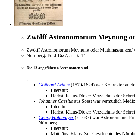
Zwölff Astronomorum Meynung od
Zwölff Astronomorum Meynung oder Muthmassungen/ von
Nürnberg: Fuld 1627, 31 S. 4°
Die 12 angeführten Astronomen sind
:
Gotthard Arthus
(1570-1624) war Konrektor an der 
Literatur:
Herbst, Klaus-Dieter: Verzeichnis der Schre
Johannes Caesius
aus Soest war vermutlich Medizin
Literatur:
Herbst, Klaus-Dieter: Verzeichnis der Schre
Georg Halbmayer
(?-1637) war Astronom und Priv
Nürnberg.
Literatur:
Matthäus, Klaus: Zur Geschichte des Nürnb