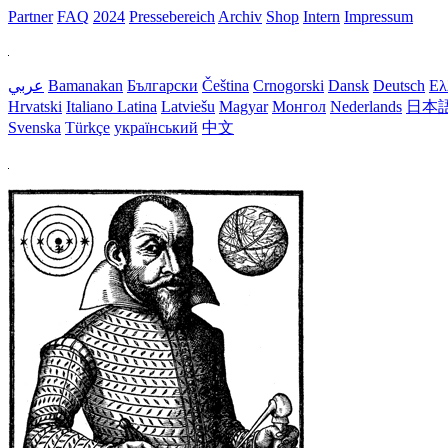
Partner
FAQ
2024
Pressebereich
Archiv
Shop
Intern
Impressum
عربي
Bamanakan
Български
Čeština
Crnogorski
Dansk
Deutsch
Ελ
Hrvatski
Italiano
Latina
Latviešu
Magyar
Монгол
Nederlands
日本
Svenska
Türkçe
український
中文