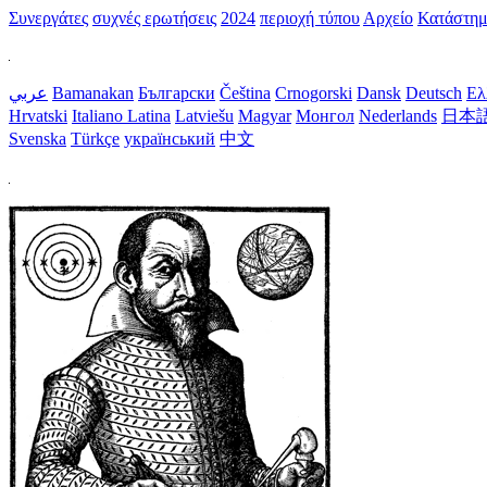
Συνεργάτες
συχνές ερωτήσεις
2024
περιοχή τύπου
Αρχείο
Κατάστη
عربي
Bamanakan
Български
Čeština
Crnogorski
Dansk
Deutsch
Ελ
Hrvatski
Italiano
Latina
Latviešu
Magyar
Монгол
Nederlands
日本
Svenska
Türkçe
український
中文