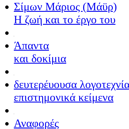
Σίμων Μάριος (Μάϋρ)
Η ζωή και το έργο του
Άπαντα
και δοκίμια
δευτερέυουσα λογοτεχνί
επιστημονικά κείμενα
Αναφορές