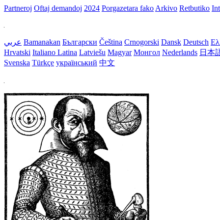
Partneroj
Oftaj demandoj
2024
Porgazetara fako
Arkivo
Retbutiko
In
عربي
Bamanakan
Български
Čeština
Crnogorski
Dansk
Deutsch
Ελ
Hrvatski
Italiano
Latina
Latviešu
Magyar
Монгол
Nederlands
日本
Svenska
Türkçe
український
中文