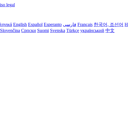
iso legal
ληνικά
English
Español
Esperanto
فارسی
Français
한국어, 조선어
H
Slovenčina
Српски
Suomi
Svenska
Türkçe
український
中文