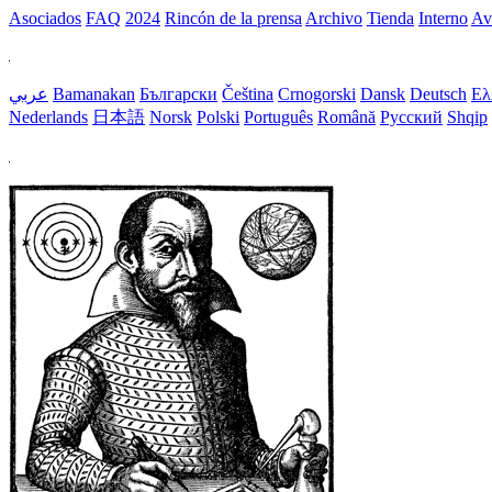
Asociados
FAQ
2024
Rincón de la prensa
Archivo
Tienda
Interno
Av
عربي
Bamanakan
Български
Čeština
Crnogorski
Dansk
Deutsch
Ελ
Nederlands
日本語
Norsk
Polski
Português
Română
Русский
Shqip