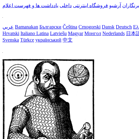
رنگاران
آرشیو
فروشگاه اینترنتی
داخلی
یادداشت ها و فهرست اعلام
Ελ
Deutsch
Dansk
Crnogorski
Čeština
Български
Bamanakan
عربي
Hrvatski
Italiano
Latina
Latviešu
Magyar
Монгол
Nederlands
日本
Svenska
Türkçe
український
中文