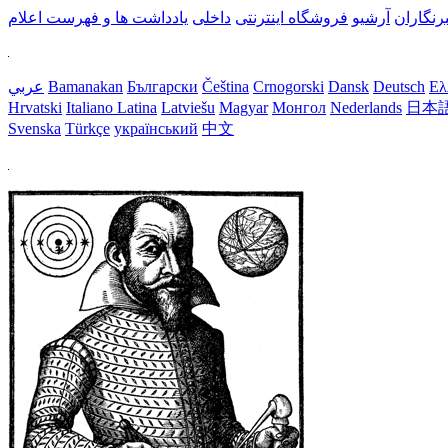
رنگاران
آرشیو
فروشگاه اینترنتی
داخلی
یادداشت ها و فهرست اعلام
Ελ
Deutsch
Dansk
Crnogorski
Čeština
Български
Bamanakan
عربي
Hrvatski
Italiano
Latina
Latviešu
Magyar
Монгол
Nederlands
日本
Svenska
Türkçe
український
中文