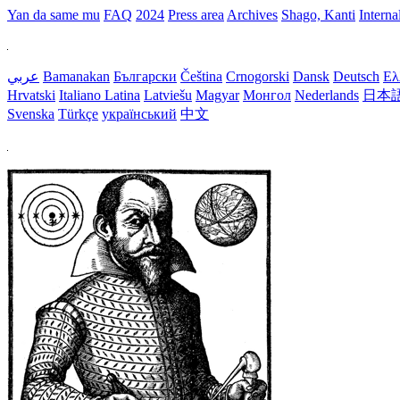
Yan da same mu
FAQ
2024
Press area
Archives
Shago, Kanti
Interna
عربي
Bamanakan
Български
Čeština
Crnogorski
Dansk
Deutsch
Ελ
Hrvatski
Italiano
Latina
Latviešu
Magyar
Монгол
Nederlands
日本
Svenska
Türkçe
український
中文