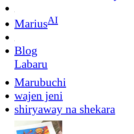
AI
Marius
Blog
Labaru
Marubuchi
wajen jeni
shiryaway na shekara