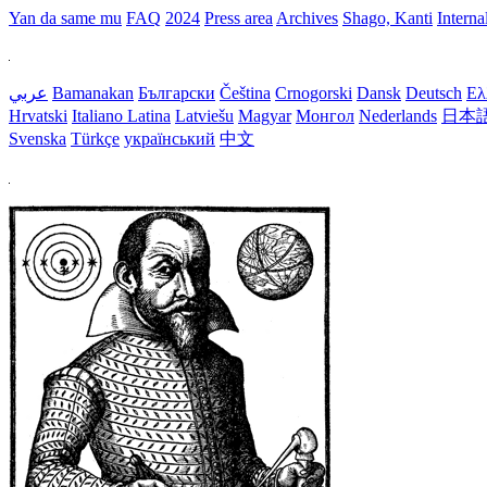
Yan da same mu
FAQ
2024
Press area
Archives
Shago, Kanti
Interna
عربي
Bamanakan
Български
Čeština
Crnogorski
Dansk
Deutsch
Ελ
Hrvatski
Italiano
Latina
Latviešu
Magyar
Монгол
Nederlands
日本
Svenska
Türkçe
український
中文