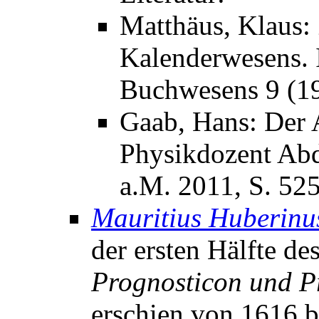
Matthäus, Klaus:
Kalenderwesens. I
Buchwesens 9 (19
Gaab, Hans: Der 
Physikdozent Abd
a.M. 2011, S. 52
Mauritius Huberinu
der ersten Hälfte de
Prognosticon und P
erschien von 1616 b