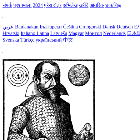
संपर्क
प्रश्नमाला
2024
प्रेस क्षेत्र
अभिलेख
खरीदें
आंतरिक
छाप/चिह्न
عربي
Bamanakan
Български
Čeština
Crnogorski
Dansk
Deutsch
Ελ
Hrvatski
Italiano
Latina
Latviešu
Magyar
Монгол
Nederlands
日本
Svenska
Türkçe
український
中文