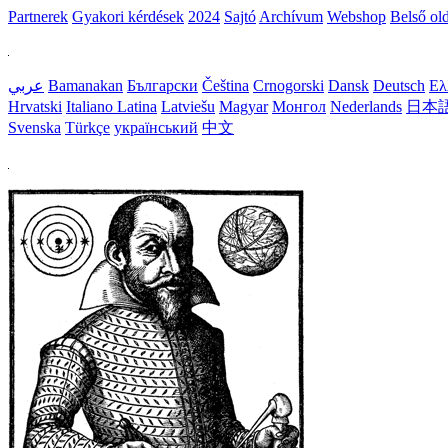
Partnerek
Gyakori kérdések
2024
Sajtó
Archívum
Webshop
Belső ol
عربي
Bamanakan
Български
Čeština
Crnogorski
Dansk
Deutsch
Ελ
Hrvatski
Italiano
Latina
Latviešu
Magyar
Монгол
Nederlands
日本
Svenska
Türkçe
український
中文