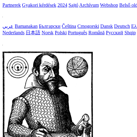
Partnerek
Gyakori kérdések
2024
Sajtó
Archívum
Webshop
Belső ol
عربي
Bamanakan
Български
Čeština
Crnogorski
Dansk
Deutsch
Ελ
Nederlands
日本語
Norsk
Polski
Português
Română
Русский
Shqip