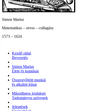
Simon Marius
Matematikus – orvos – csillagász
1573 – 1624
Kezdő oldal
Bevezetés
Simon Marius
Élete és kutatásai
Összegyűjtött munkái
és alkalmi írásai
Másodlagos irodalom
Tudományos szövegek
Jelentések