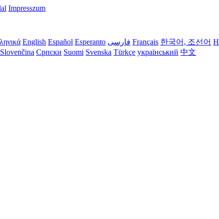
dal
Impresszum
ληνικά
English
Español
Esperanto
فارسی
Français
한국어, 조선어
H
Slovenčina
Српски
Suomi
Svenska
Türkçe
український
中文