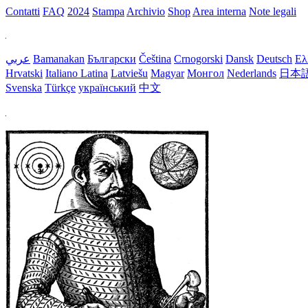
Contatti
FAQ
2024
Stampa
Archivio
Shop
Area interna
Note legali
عربي
Bamanakan
Български
Čeština
Crnogorski
Dansk
Deutsch
Ελ
Hrvatski
Italiano
Latina
Latviešu
Magyar
Монгол
Nederlands
日本
Svenska
Türkçe
український
中文