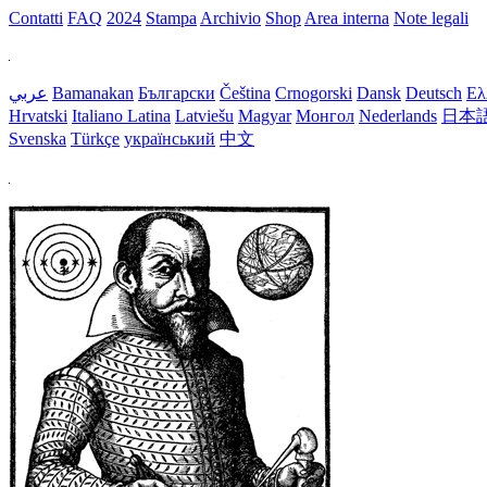
Contatti
FAQ
2024
Stampa
Archivio
Shop
Area interna
Note legali
عربي
Bamanakan
Български
Čeština
Crnogorski
Dansk
Deutsch
Ελ
Hrvatski
Italiano
Latina
Latviešu
Magyar
Монгол
Nederlands
日本
Svenska
Türkçe
український
中文