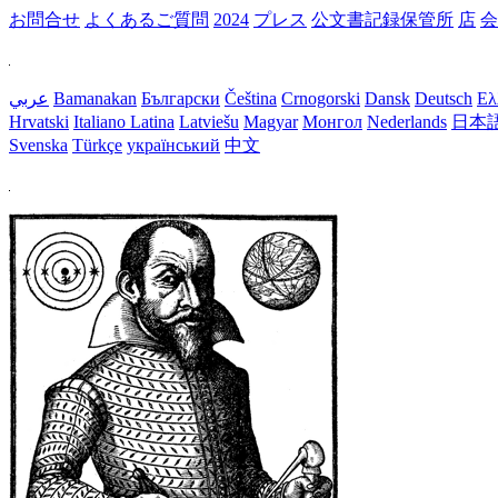
お問合せ
よくあるご質問
2024
プレス
公文書記録保管所
店
会
عربي
Bamanakan
Български
Čeština
Crnogorski
Dansk
Deutsch
Ελ
Hrvatski
Italiano
Latina
Latviešu
Magyar
Монгол
Nederlands
日本
Svenska
Türkçe
український
中文