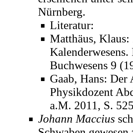
Nürnberg.
Literatur:
Matthäus, Klaus:
Kalenderwesens. I
Buchwesens 9 (19
Gaab, Hans: Der 
Physikdozent Abd
a.M. 2011, S. 52
Johann Maccius
sch
Schwaben gewesen z