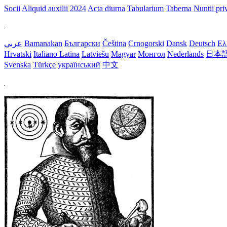
Socii
Aliquid auxilii
2024
Acta diurna
Tabularium
Taberna
Nuntii priv
عربي
Bamanakan
Български
Čeština
Crnogorski
Dansk
Deutsch
Ελ
Hrvatski
Italiano
Latina
Latviešu
Magyar
Монгол
Nederlands
日本
Svenska
Türkçe
український
中文