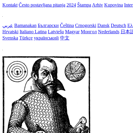
Kontakt
Često postavljana pitanja
2024
Štampa
Arhiv
Kupovina
Inte
عربي
Bamanakan
Български
Čeština
Crnogorski
Dansk
Deutsch
Ελ
Hrvatski
Italiano
Latina
Latviešu
Magyar
Монгол
Nederlands
日本
Svenska
Türkçe
український
中文