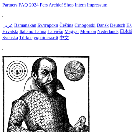
Partners
FAQ
2024
Pers
Archief
Shop
Intern
Impressum
عربي
Bamanakan
Български
Čeština
Crnogorski
Dansk
Deutsch
Ελ
Hrvatski
Italiano
Latina
Latviešu
Magyar
Монгол
Nederlands
日本
Svenska
Türkçe
український
中文