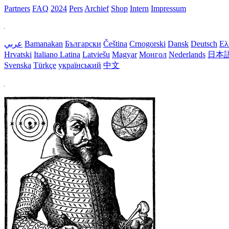
Partners
FAQ
2024
Pers
Archief
Shop
Intern
Impressum
عربي
Bamanakan
Български
Čeština
Crnogorski
Dansk
Deutsch
Ελ
Hrvatski
Italiano
Latina
Latviešu
Magyar
Монгол
Nederlands
日本
Svenska
Türkçe
український
中文