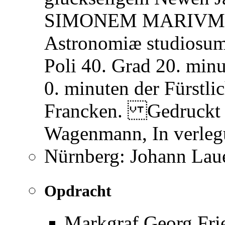
SIMONEM MARIVM. G
Astronomiæ studiosum,
Poli 40. Grad 20. min
0. minuten der Fürstli
Francken. Gedruckt 
Wagenmann, In verleg
Nürnberg: Johann Laue
Opdracht
Markgraf Georg Fri