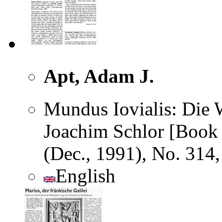
Apt, Adam J.
Mundus Iovialis: Die W
Joachim Schlor [Book R
(Dec., 1991), No. 314
English