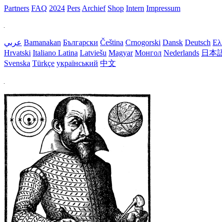
Partners
FAQ
2024
Pers
Archief
Shop
Intern
Impressum
عربي
Bamanakan
Български
Čeština
Crnogorski
Dansk
Deutsch
Ελ
Hrvatski
Italiano
Latina
Latviešu
Magyar
Монгол
Nederlands
日本
Svenska
Türkçe
український
中文