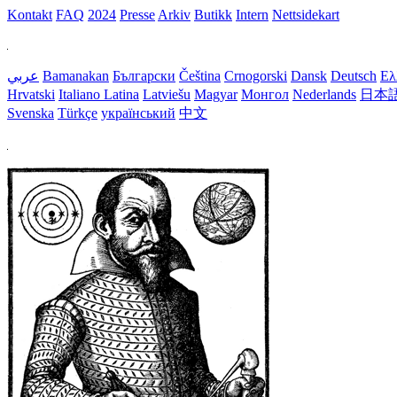
Kontakt
FAQ
2024
Presse
Arkiv
Butikk
Intern
Nettsidekart
عربي
Bamanakan
Български
Čeština
Crnogorski
Dansk
Deutsch
Ελ
Hrvatski
Italiano
Latina
Latviešu
Magyar
Монгол
Nederlands
日本
Svenska
Türkçe
український
中文