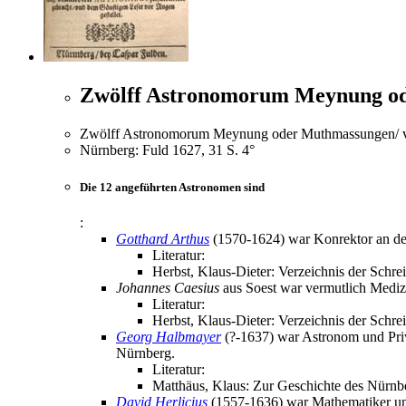
Zwölff Astronomorum Meynung od
Zwölff Astronomorum Meynung oder Muthmassungen/ von
Nürnberg: Fuld 1627, 31 S. 4°
Die 12 angeführten Astronomen sind
:
Gotthard Arthus
(1570-1624) war Konrektor an der 
Literatur:
Herbst, Klaus-Dieter: Verzeichnis der Schre
Johannes Caesius
aus Soest war vermutlich Medizin
Literatur:
Herbst, Klaus-Dieter: Verzeichnis der Schre
Georg Halbmayer
(?-1637) war Astronom und Priv
Nürnberg.
Literatur:
Matthäus, Klaus: Zur Geschichte des Nürnb
David Herlicius
(1557-1636) war Mathematiker und