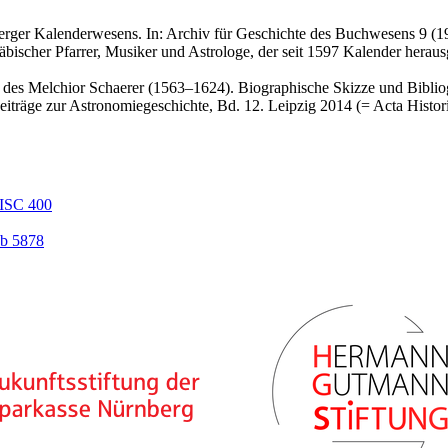
erger Kalenderwesens. In: Archiv für Geschichte des Buchwesens 9 (1
ischer Pfarrer, Musiker und Astrologe, der seit 1597 Kalender heraus
 des Melchior Schaerer (1563–1624). Biographische Skizze und Bibliog
iträge zur Astronomiegeschichte, Bd. 12. Leipzig 2014 (= Acta Histori
ISC 400
b 5878