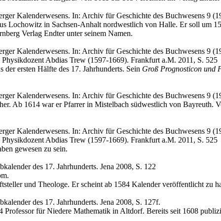
erger Kalenderwesens. In: Archiv für Geschichte des Buchwesens 9 (1
s Lochowitz in Sachsen-Anhalt nordwestlich von Halle. Er soll um 1
ürnberg Verlag Endter unter seinem Namen.
rger Kalenderwesens. In: Archiv für Geschichte des Buchwesens 9 (19
 Physikdozent Abdias Trew (1597-1669). Frankfurt a.M. 2011, S. 525
 der ersten Hälfte des 17. Jahrhunderts. Sein
Groß Prognosticon und P
erger Kalenderwesens. In: Archiv für Geschichte des Buchwesens 9 (1
er. Ab 1614 war er Pfarrer in Mistelbach südwestlich von Bayreuth. 
rger Kalenderwesens. In: Archiv für Geschichte des Buchwesens 9 (19
 Physikdozent Abdias Trew (1597-1669). Frankfurt a.M. 2011, S. 525
ben gewesen zu sein.
ibkalender des 17. Jahrhunderts. Jena 2008, S. 122
om.
tsteller und Theologe. Er scheint ab 1584 Kalender veröffentlicht zu h
ibkalender des 17. Jahrhunderts. Jena 2008, S. 127f.
rofessor für Niedere Mathematik in Altdorf. Bereits seit 1608 publizie