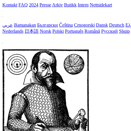
Kontakt
FAQ
2024
Presse
Arkiv
Butikk
Intern
Nettsidekart
عربي
Bamanakan
Български
Čeština
Crnogorski
Dansk
Deutsch
Ελ
Nederlands
日本語
Norsk
Polski
Português
Română
Русский
Shqip