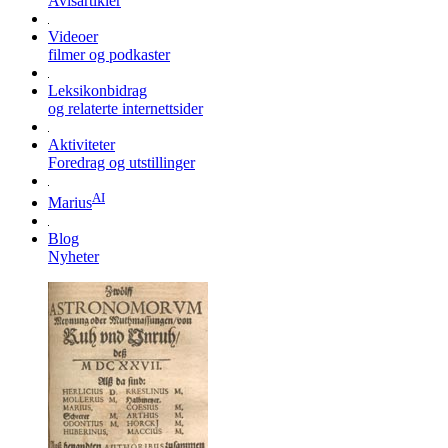
Avisartikler
Videoer
filmer og podkaster
Leksikonbidrag
og relaterte internettsider
Aktiviteter
Foredrag og utstillinger
AI
Marius
Blog
Nyheter