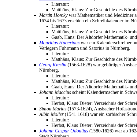
Literatur:
Matthäus, Klaus: Zur Geschichte des Nürnb
Martin Horcky
war Mathematiker und Mediziner au
1634 bis 1673 erschien ein Schreibkalender im N
Literatur:
Matthäus, Klaus: Zur Geschichte des Nürnbe
Gaab, Hans: Der Altdorfer Mathematik- und
Mauritius Huberinus
war ein Kalenderschreiber aus
Verlegern Fuhrmann und Satorius in Nürnberg.
Literatur:
Matthäus, Klaus: Zur Geschichte des Nürnb
Georg Kreslin
(1563-1628) war gebürtiger Ansbach
Nürnberg.
Literatur:
Matthäus, Klaus: Zur Geschichte des Nürnbe
Gaab, Hans: Der Altdorfer Mathematik- und
Johann Maccius
scheint Kalendermacher in Schwa
Literatur:
Herbst, Klaus-Dieter: Verzeichnis der Schre
Simon Marius
(1573-1624), Ansbacher Hofastron
Albin Moller
(1541-1618) war ein sorbischer Schrif
Literatur:
Herbst, Klaus-Dieter: Verzeichnis der Schre
Johann Caspar Odontius
(1580-1626) war ab 1624 P
Stadt Nürnberg.