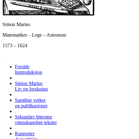
Simon Marius
Matematiker – Lege – Astronom
1573 – 1624
Forside
Inntroduksjon
Simon Marius
Liv og forskning
Samtlige verker
og publikasjoner
Sekundær litteratur
vitenskapelige tekster
Rapporter