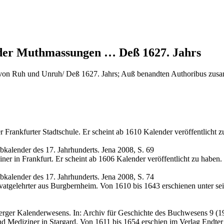
er Muthmassungen … Deß 1627. Jahrs
 Ruh und Unruh/ Deß 1627. Jahrs; Auß benandten Authoribus zusamm
Frankfurter Stadtschule. Er scheint ab 1610 Kalender veröffentlicht z
ibkalender des 17. Jahrhunderts. Jena 2008, S. 69
er in Frankfurt. Er scheint ab 1606 Kalender veröffentlicht zu haben.
ibkalender des 17. Jahrhunderts. Jena 2008, S. 74
atgelehrter aus Burgbernheim. Von 1610 bis 1643 erschienen unter se
erger Kalenderwesens. In: Archiv für Geschichte des Buchwesens 9 (1
 Mediziner in Stargard. Von 1611 bis 1654 erschien im Verlag Endter