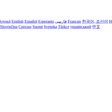
ληνικά
English
Español
Esperanto
فارسی
Français
한국어, 조선어
H
Slovenčina
Српски
Suomi
Svenska
Türkçe
український
中文