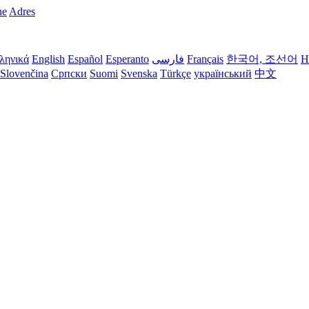
ne
Adres
ληνικά
English
Español
Esperanto
فارسی
Français
한국어, 조선어
H
Slovenčina
Српски
Suomi
Svenska
Türkçe
український
中文