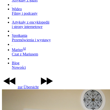
Artykuły z gazet
Wideo
Filmy i podcasty
Artykuły z encyklopedii
i strony internetowe
Spotkania
Przemówienia i wystawy
AI
Marius
Czat z Mariusem
Blog
Nowości
zur Übersicht