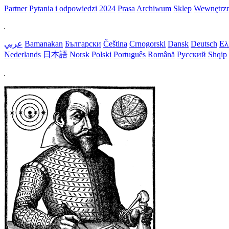
Partner
Pytania i odpowiedzi
2024
Prasa
Archiwum
Sklep
Wewnętrz
عربي
Bamanakan
Български
Čeština
Crnogorski
Dansk
Deutsch
Ελ
Nederlands
日本語
Norsk
Polski
Português
Română
Русский
Shqip