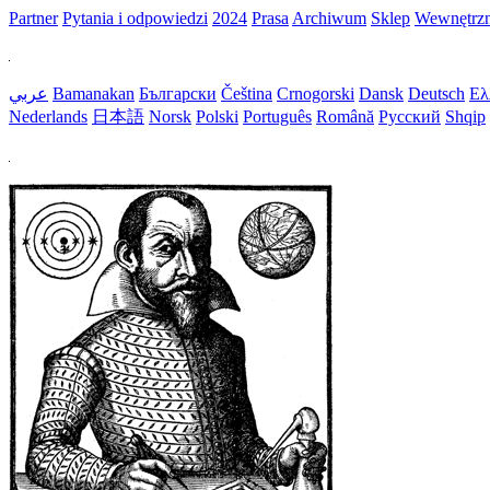
Partner
Pytania i odpowiedzi
2024
Prasa
Archiwum
Sklep
Wewnętrz
عربي
Bamanakan
Български
Čeština
Crnogorski
Dansk
Deutsch
Ελ
Nederlands
日本語
Norsk
Polski
Português
Română
Русский
Shqip