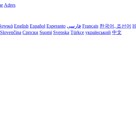
ne
Adres
ληνικά
English
Español
Esperanto
فارسی
Français
한국어, 조선어
H
Slovenčina
Српски
Suomi
Svenska
Türkçe
український
中文