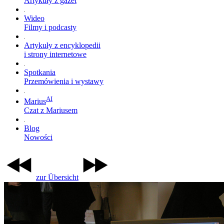
Artykuły z gazet
Wideo
Filmy i podcasty
Artykuły z encyklopedii
i strony internetowe
Spotkania
Przemówienia i wystawy
AI
Marius
Czat z Mariusem
Blog
Nowości
zur Übersicht