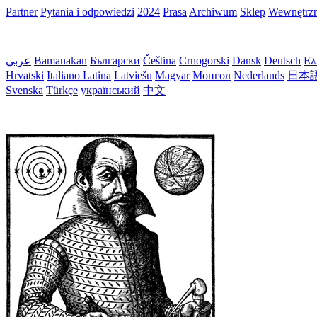
Partner
Pytania i odpowiedzi
2024
Prasa
Archiwum
Sklep
Wewnętrz
عربي
Bamanakan
Български
Čeština
Crnogorski
Dansk
Deutsch
Ελ
Hrvatski
Italiano
Latina
Latviešu
Magyar
Монгол
Nederlands
日本
Svenska
Türkçe
український
中文