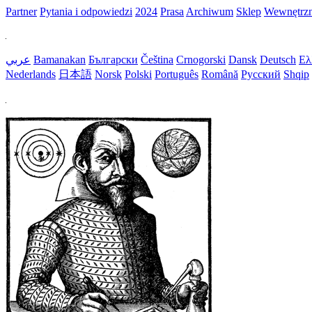
Partner
Pytania i odpowiedzi
2024
Prasa
Archiwum
Sklep
Wewnętrz
عربي
Bamanakan
Български
Čeština
Crnogorski
Dansk
Deutsch
Ελ
Nederlands
日本語
Norsk
Polski
Português
Română
Русский
Shqip