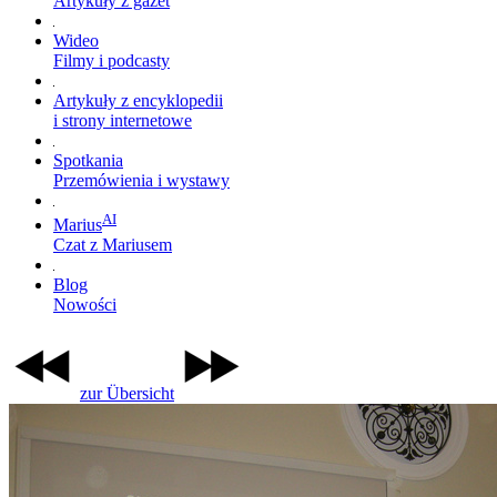
Artykuły z gazet
Wideo
Filmy i podcasty
Artykuły z encyklopedii
i strony internetowe
Spotkania
Przemówienia i wystawy
AI
Marius
Czat z Mariusem
Blog
Nowości
zur Übersicht