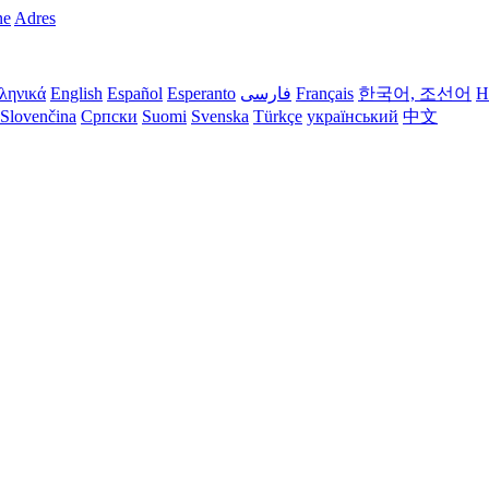
ne
Adres
ληνικά
English
Español
Esperanto
فارسی
Français
한국어, 조선어
H
Slovenčina
Српски
Suomi
Svenska
Türkçe
український
中文