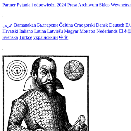
Partner
Pytania i odpowiedzi
2024
Prasa
Archiwum
Sklep
Wewnętrz
عربي
Bamanakan
Български
Čeština
Crnogorski
Dansk
Deutsch
Ελ
Hrvatski
Italiano
Latina
Latviešu
Magyar
Монгол
Nederlands
日本
Svenska
Türkçe
український
中文