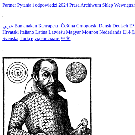
Partner
Pytania i odpowiedzi
2024
Prasa
Archiwum
Sklep
Wewnętrz
عربي
Bamanakan
Български
Čeština
Crnogorski
Dansk
Deutsch
Ελ
Hrvatski
Italiano
Latina
Latviešu
Magyar
Монгол
Nederlands
日本
Svenska
Türkçe
український
中文