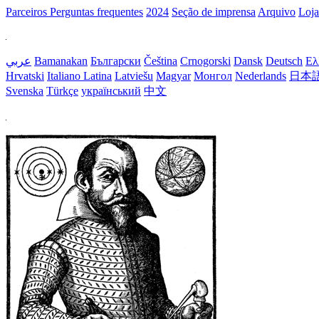
Parceiros
Perguntas frequentes
2024
Seção de imprensa
Arquivo
Loja
عربي
Bamanakan
Български
Čeština
Crnogorski
Dansk
Deutsch
Ελ
Hrvatski
Italiano
Latina
Latviešu
Magyar
Монгол
Nederlands
日本
Svenska
Türkçe
український
中文