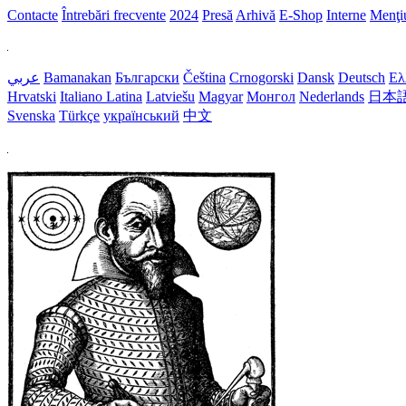
Contacte
Întrebări frecvente
2024
Presă
Arhivă
E-Shop
Interne
Menţiu
عربي
Bamanakan
Български
Čeština
Crnogorski
Dansk
Deutsch
Ελ
Hrvatski
Italiano
Latina
Latviešu
Magyar
Монгол
Nederlands
日本
Svenska
Türkçe
український
中文