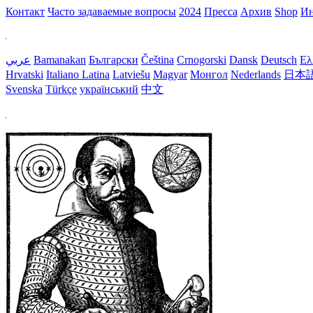
Контакт
Часто задаваемые вопросы
2024
Пресса
Aрхив
Shop
Ин
عربي
Bamanakan
Български
Čeština
Crnogorski
Dansk
Deutsch
Ελ
Hrvatski
Italiano
Latina
Latviešu
Magyar
Монгол
Nederlands
日本
Svenska
Türkçe
український
中文