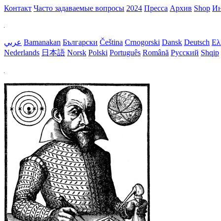
Контакт
Часто задаваемые вопросы
2024
Пресса
Aрхив
Shop
Ин
عربي
Bamanakan
Български
Čeština
Crnogorski
Dansk
Deutsch
Ελ
Nederlands
日本語
Norsk
Polski
Português
Română
Русский
Shqip