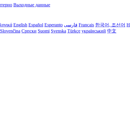
терно
Выходные данные
ληνικά
English
Español
Esperanto
فارسی
Français
한국어, 조선어
H
Slovenčina
Српски
Suomi
Svenska
Türkçe
український
中文