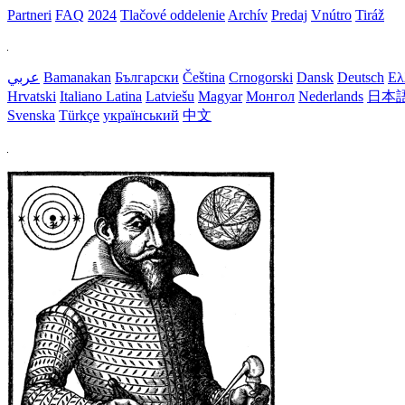
Partneri
FAQ
2024
Tlačové oddelenie
Archív
Predaj
Vnútro
Tiráž
عربي
Bamanakan
Български
Čeština
Crnogorski
Dansk
Deutsch
Ελ
Hrvatski
Italiano
Latina
Latviešu
Magyar
Монгол
Nederlands
日本
Svenska
Türkçe
український
中文