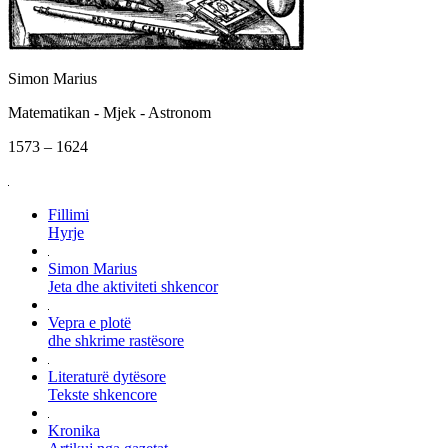
Simon Marius
Matematikan - Mjek - Astronom
1573 – 1624
Fillimi
Hyrje
Simon Marius
Jeta dhe aktiviteti shkencor
Vepra e plotë
dhe shkrime rastësore
Literaturë dytësore
Tekste shkencore
Kronika