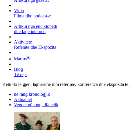
Artikuj nga gazetat
Vidio
Filma dhe podcast-e
Artikuj nga enciklopedi
dhe faqe interneti
Aktivitete
Referate dhe Ekspozita
AI
Marius
Blog
Të reja
Këtu do të gjeni lajmërime mbi referime, konferenca dhe ekspozita të p
në rang kronologjik
Aktualitet
Vendet në rang alfabetik