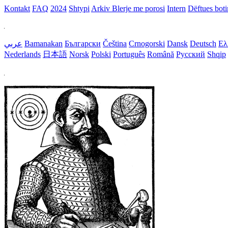
Kontakt
FAQ
2024
Shtypi
Arkiv
Blerje me porosi
Intern
Dëftues bot
عربي
Bamanakan
Български
Čeština
Crnogorski
Dansk
Deutsch
Ελ
Nederlands
日本語
Norsk
Polski
Português
Română
Русский
Shqip