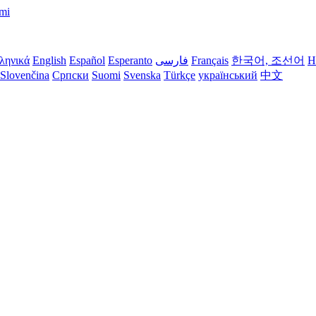
imi
ληνικά
English
Español
Esperanto
فارسی
Français
한국어, 조선어
H
Slovenčina
Српски
Suomi
Svenska
Türkçe
український
中文