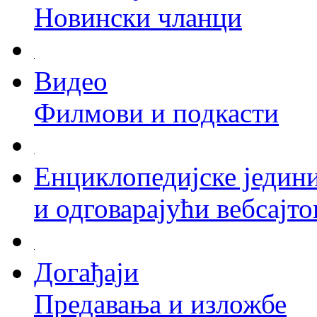
Новински чланци
Видео
Филмови и подкасти
Енциклопедијске једин
и одговарајући вебсајто
Догађаји
Предавања и изложбе