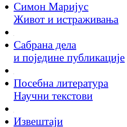
Симон Маријус
Живот и истраживања
Сабрана дела
и поједине публикације
Посебна литература
Научни текстови
Извештаји