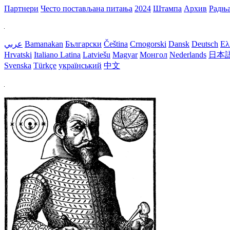
Партнери
Често постављана питања
2024
Штампа
Архив
Радњ
عربي
Bamanakan
Български
Čeština
Crnogorski
Dansk
Deutsch
Ελ
Hrvatski
Italiano
Latina
Latviešu
Magyar
Монгол
Nederlands
日本
Svenska
Türkçe
український
中文