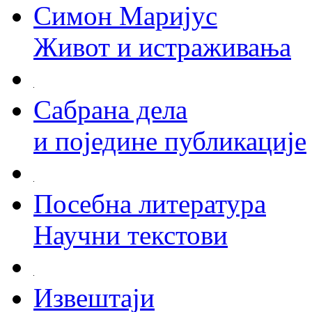
Симон Маријус
Живот и истраживања
Сабрана дела
и поједине публикације
Посебна литература
Научни текстови
Извештаји