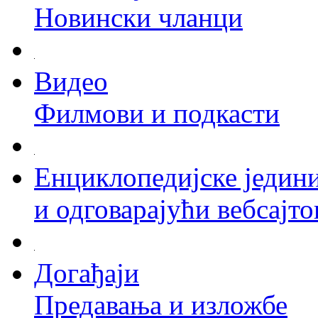
Новински чланци
Видео
Филмови и подкасти
Енциклопедијске једин
и одговарајући вебсајто
Догађаји
Предавања и изложбе