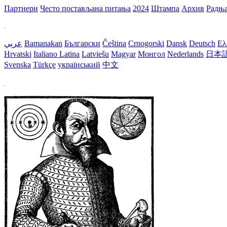
Партнери
Често постављана питања
2024
Штампа
Архив
Радњ
عربي
Bamanakan
Български
Čeština
Crnogorski
Dansk
Deutsch
Ελ
Hrvatski
Italiano
Latina
Latviešu
Magyar
Монгол
Nederlands
日本
Svenska
Türkçe
український
中文