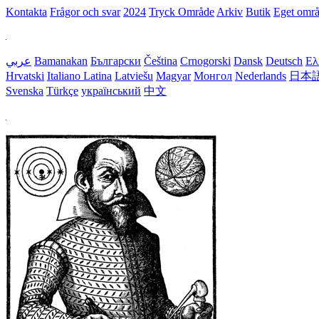
Kontakta
Frågor och svar
2024
Tryck Område
Arkiv
Butik
Eget omr
عربي
Bamanakan
Български
Čeština
Crnogorski
Dansk
Deutsch
Ελ
Hrvatski
Italiano
Latina
Latviešu
Magyar
Монгол
Nederlands
日本
Svenska
Türkçe
український
中文