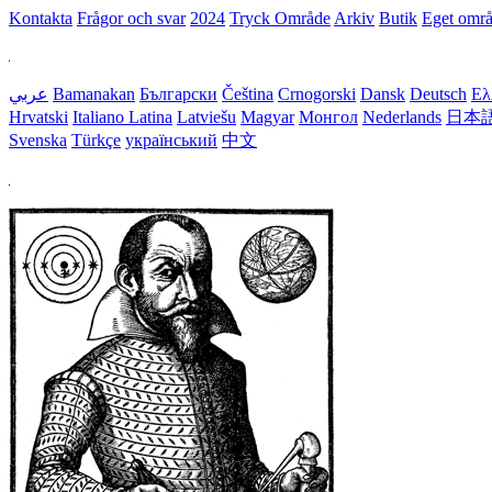
Kontakta
Frågor och svar
2024
Tryck Område
Arkiv
Butik
Eget omr
عربي
Bamanakan
Български
Čeština
Crnogorski
Dansk
Deutsch
Ελ
Hrvatski
Italiano
Latina
Latviešu
Magyar
Монгол
Nederlands
日本
Svenska
Türkçe
український
中文