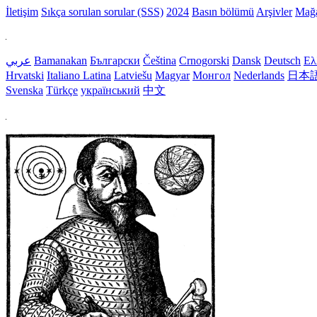
İletişim
Sıkça sorulan sorular (SSS)
2024
Basın bölümü
Arşivler
Mağ
عربي
Bamanakan
Български
Čeština
Crnogorski
Dansk
Deutsch
Ελ
Hrvatski
Italiano
Latina
Latviešu
Magyar
Монгол
Nederlands
日本
Svenska
Türkçe
український
中文