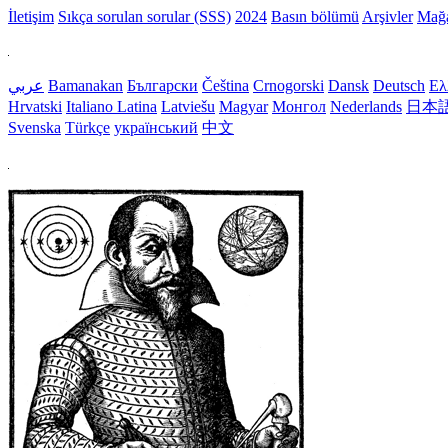
İletişim
Sıkça sorulan sorular (SSS)
2024
Basın bölümü
Arşivler
Mağ
عربي
Bamanakan
Български
Čeština
Crnogorski
Dansk
Deutsch
Ελ
Hrvatski
Italiano
Latina
Latviešu
Magyar
Монгол
Nederlands
日本
Svenska
Türkçe
український
中文