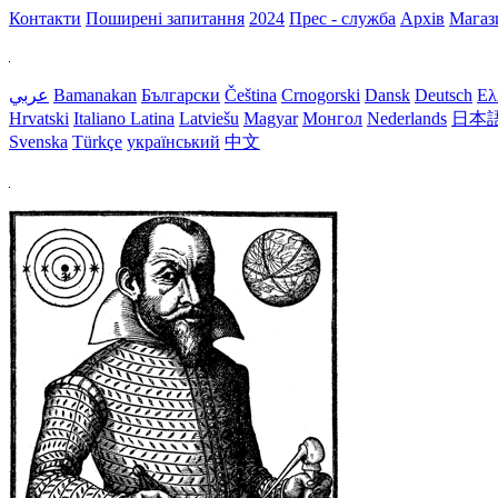
Контакти
Поширені запитання
2024
Прес - служба
Архів
Магаз
عربي
Bamanakan
Български
Čeština
Crnogorski
Dansk
Deutsch
Ελ
Hrvatski
Italiano
Latina
Latviešu
Magyar
Монгол
Nederlands
日本
Svenska
Türkçe
український
中文