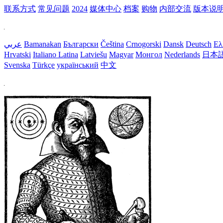
联系方式
常见问题
2024
媒体中心
档案
购物
内部交流
版本说
عربي
Bamanakan
Български
Čeština
Crnogorski
Dansk
Deutsch
Ελ
Hrvatski
Italiano
Latina
Latviešu
Magyar
Монгол
Nederlands
日本
Svenska
Türkçe
український
中文