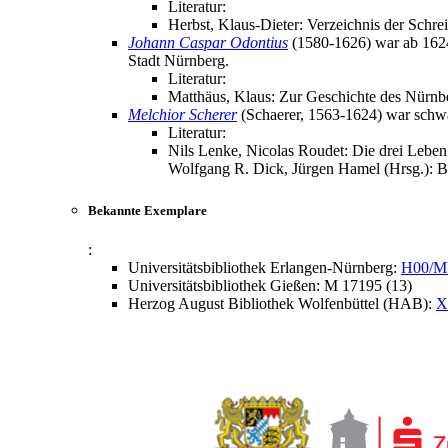
Literatur:
Herbst, Klaus-Dieter: Verzeichnis der Schre
Johann Caspar Odontius
(1580-1626) war ab 1624 P
Stadt Nürnberg.
Literatur:
Matthäus, Klaus: Zur Geschichte des Nürnb
Melchior Scherer
(Schaerer, 1563-1624) war schwäb
Literatur:
Nils Lenke, Nicolas Roudet: Die drei Leben
Wolfgang R. Dick, Jürgen Hamel (Hrsg.): Be
Bekannte Exemplare
:
Universitätsbibliothek Erlangen-Nürnberg:
H00/M
Universitätsbibliothek Gießen: M 17195 (13)
Herzog August Bibliothek Wolfenbüttel (HAB):
X