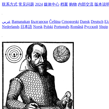
联系方式
常见问题
2024
媒体中心
档案
购物
内部交流
版本说
عربي
Bamanakan
Български
Čeština
Crnogorski
Dansk
Deutsch
Ελ
Nederlands
日本語
Norsk
Polski
Português
Română
Русский
Shqip