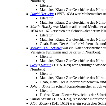
Nürnberg.
Literatur:
Matthäus, Klaus: Zur Geschichte des Nürnb
David Herlicius
(1557-1636) war Mathematiker und
Literatur:
Matthäus, Klaus: Zur Geschichte des Nürnb
Martin Horcky
war Mathematiker und Mediziner au
1634 bis 1673 erschien ein Schreibkalender im N
Literatur:
Matthäus, Klaus: Zur Geschichte des Nürnbe
Gaab, Hans: Der Altdorfer Mathematik- und
Mauritius Huberinus
war ein Kalenderschreiber aus
Verlegern Fuhrmann und Satorius in Nürnberg.
Literatur:
Matthäus, Klaus: Zur Geschichte des Nürnb
Georg Kreslin
(1563-1628) war gebürtiger Ansbach
Nürnberg.
Literatur:
Matthäus, Klaus: Zur Geschichte des Nürnbe
Gaab, Hans: Der Altdorfer Mathematik- und
Johann Maccius
scheint Kalendermacher in Schwa
Literatur:
Herbst, Klaus-Dieter: Verzeichnis der Schre
Simon Marius
(1573-1624), Ansbacher Hofastron
Albin Moller
(1541-1618) war ein sorbischer Schrif