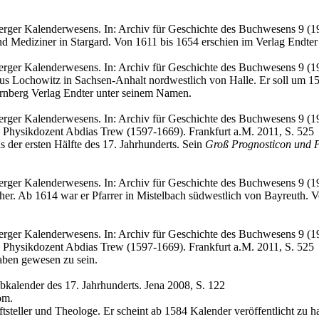
erger Kalenderwesens. In: Archiv für Geschichte des Buchwesens 9 (1
 Mediziner in Stargard. Von 1611 bis 1654 erschien im Verlag Endter
erger Kalenderwesens. In: Archiv für Geschichte des Buchwesens 9 (1
s Lochowitz in Sachsen-Anhalt nordwestlich von Halle. Er soll um 1
ürnberg Verlag Endter unter seinem Namen.
rger Kalenderwesens. In: Archiv für Geschichte des Buchwesens 9 (19
 Physikdozent Abdias Trew (1597-1669). Frankfurt a.M. 2011, S. 525
 der ersten Hälfte des 17. Jahrhunderts. Sein
Groß Prognosticon und P
erger Kalenderwesens. In: Archiv für Geschichte des Buchwesens 9 (1
er. Ab 1614 war er Pfarrer in Mistelbach südwestlich von Bayreuth. 
rger Kalenderwesens. In: Archiv für Geschichte des Buchwesens 9 (19
 Physikdozent Abdias Trew (1597-1669). Frankfurt a.M. 2011, S. 525
ben gewesen zu sein.
ibkalender des 17. Jahrhunderts. Jena 2008, S. 122
om.
tsteller und Theologe. Er scheint ab 1584 Kalender veröffentlicht zu h