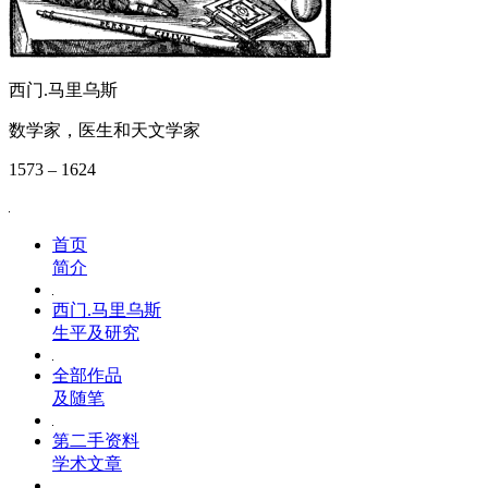
西门.马里乌斯
数学家，医生和天文学家
1573 – 1624
首页
简介
西门.马里乌斯
生平及研究
全部作品
及随笔
第二手资料
学术文章