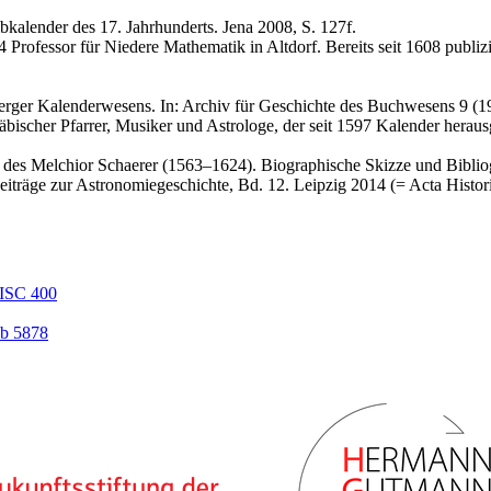
ibkalender des 17. Jahrhunderts. Jena 2008, S. 127f.
rofessor für Niedere Mathematik in Altdorf. Bereits seit 1608 publizie
erger Kalenderwesens. In: Archiv für Geschichte des Buchwesens 9 (1
ischer Pfarrer, Musiker und Astrologe, der seit 1597 Kalender heraus
 des Melchior Schaerer (1563–1624). Biographische Skizze und Bibliog
iträge zur Astronomiegeschichte, Bd. 12. Leipzig 2014 (= Acta Histori
ISC 400
b 5878