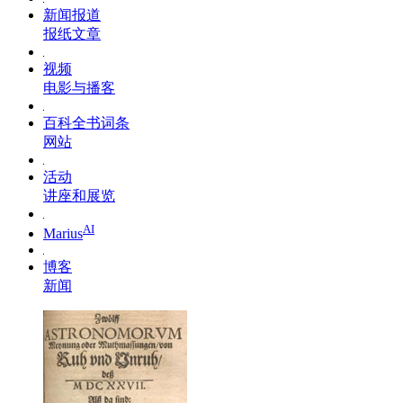
新闻报道
报纸文章
视频
电影与播客
百科全书词条
网站
活动
讲座和展览
AI
Marius
博客
新闻