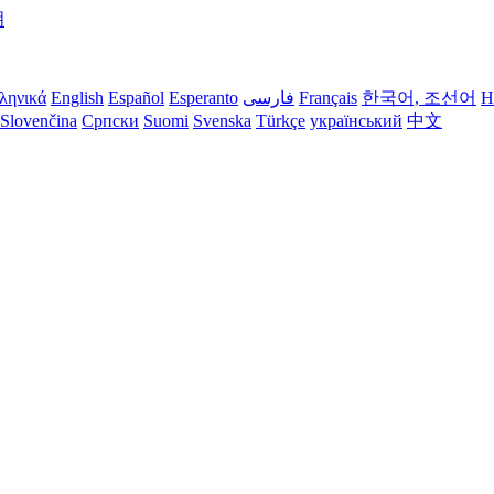
明
ληνικά
English
Español
Esperanto
فارسی
Français
한국어, 조선어
H
Slovenčina
Српски
Suomi
Svenska
Türkçe
український
中文