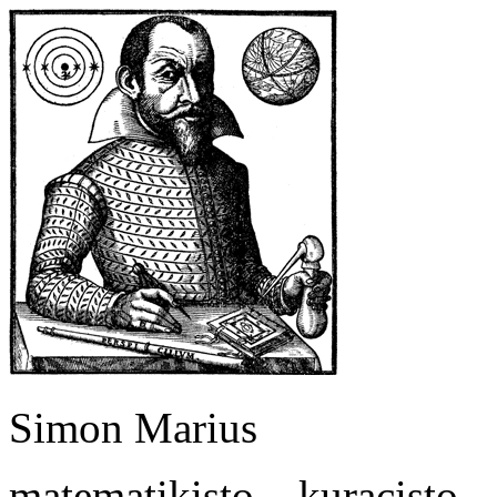
Simon Marius
matematikisto – kuracisto 