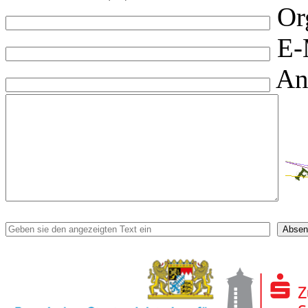
Or
E-
An