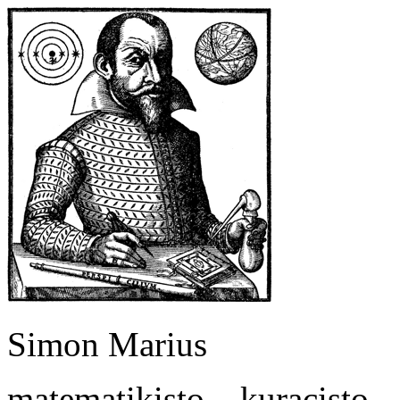
Simon Marius
matematikisto – kuracisto 