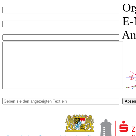
Or
E-
An