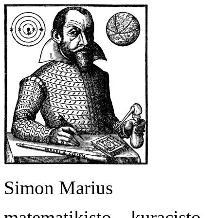
Simon Marius
matematikisto – kuracisto 