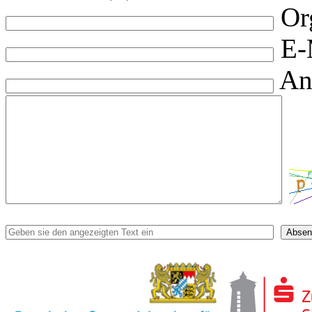
Or
E-
An