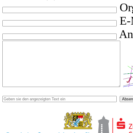
Or
E-
An