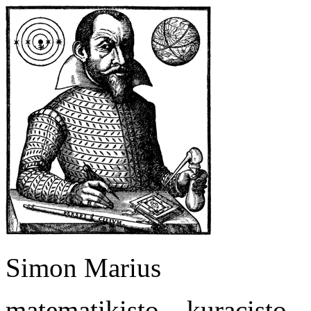
Simon Marius
matematikisto – kuracisto 